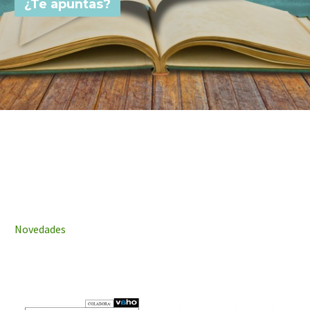
¿Te apuntas?



Novedades
2 marzo, 2020